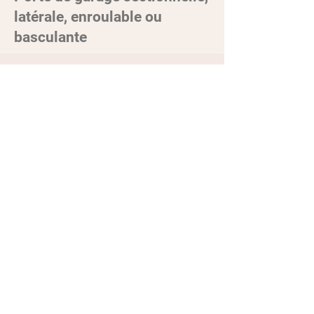
latérale, enroulable ou
basculante
Les
portes de garage
sectionnelles
(plafond ou latérale) ou roulantes offrent
un confort et une facilité d'utilisation
inégalée grâce à la souplesse de leur
motorisation, et sécurisent efficacement
l’accès à votre garage.