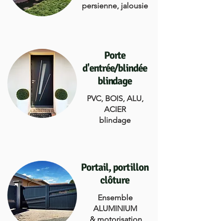
persienne, jalousie
Porte
d'entrée/blindée
blindage
PVC, BOIS, ALU,
ACIER
blindage
Portail, portillon
clôture
Ensemble
ALUMINIUM
& motorisation