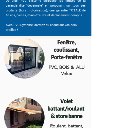
De plus, PVC Systeme surpasse les limites de la
garantie dite "décennale" en proposant sur tous ses
produits (hors motorisation), une garantie TOTALE de
10 ans, pièces, main-d’œuvre et déplacement compris.
Avec PVC Systeme, dormez au chaud sur vos deux
oreilles !
Fenêtre,
coulissant,
Porte-fenêtre
PVC, BOIS & ALU
Velux
Volet
battant/roulant
&
store banne
Roulant, battant,