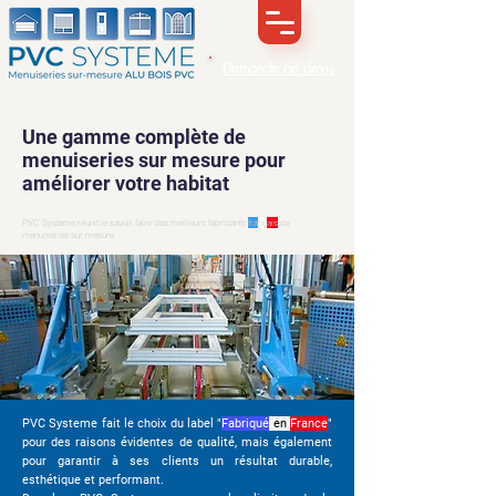
Demande de devis
Une gamme complète de
menuiseries sur mesure pour
améliorer votre habitat
PVC Systeme réunit le savoir faire des meilleurs fabricants
fra
nç
ais
de
menuiseries sur mesure
PVC Systeme fait le choix du label "
Fabriqué
en
France
"
pour des raisons évidentes de qualité, mais également
pour garantir à ses clients un résultat durable,
esthétique et performant.