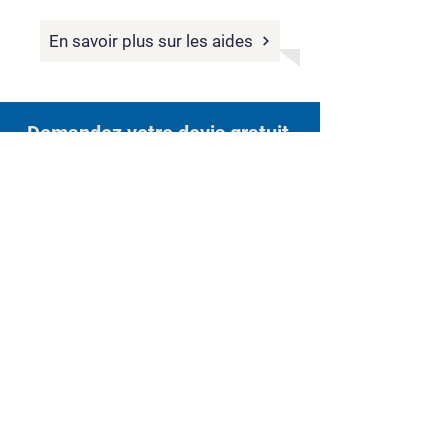
En savoir plus sur les aides
Demandez votre devis gratuit
Besoin de remplacer vos fenêtres
?
Nos experts vous conseillent et établissent
un devis rapide, clair et personnalisé.
Rendez-vous dans l'une de nos agences PVC
Systeme ou contactez-nous directement.
Devis gratuit
Foire Aux Questions :
Fenêtres PVC, ALU et BOIS